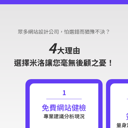
眾多網站設計公司，怕選錯而猶豫不決？
4
大理由
選擇米洛讓您毫無後顧之憂！
1
免費網站健檢
專業建議分析現況
量身