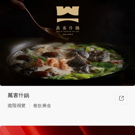
站所
有需
求
萬客什鍋
進階視覺
餐飲美食