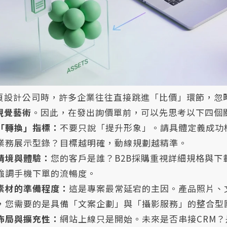
頁設計公司時，許多企業往往直接跳進「比價」環節，忽
視覺藝術
。因此，在發出詢價單前，可以先思考以下四個
「轉換」指標：
不要只說「提升形象」。請具體定義成功
業務展示型錄？目標越明確，動線規劃越精準。
情境與體驗：
您的客戶是誰？B2B採購重視詳細規格與下
強調手機下單的流暢度。
素材的準備程度：
這是專案最常延宕的主因。產品照片、文
，您需要的是具備「文案企劃」與「攝影服務」的整合型
佈局與擴充性：
網站上線只是開始。未來是否串接CRM？