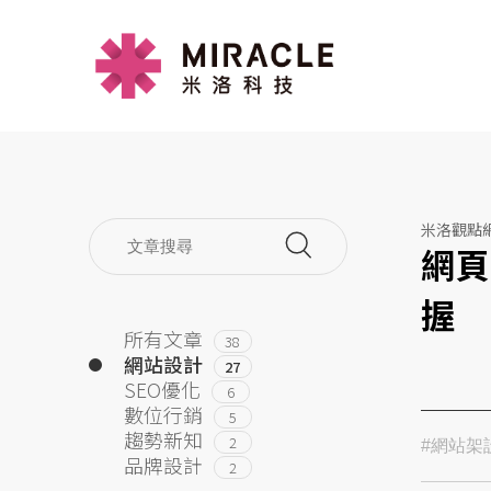
米洛觀點
網頁
握
所有文章
38
網站設計
27
SEO優化
6
數位行銷
5
趨勢新知
2
#網站架
品牌設計
2