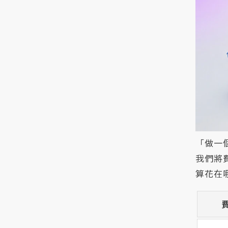
「做一
我們將
算花在