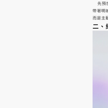
先預
帶著明
而是主
二、