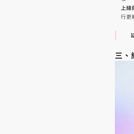
上線
行更
三、