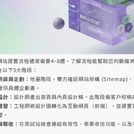
網站建置流程通常需要4~8週。了解流程能幫助您判斷廠
含以下5大階段：
訪談與企劃：
地基階段。雙方確認網站架構 (Sitema
提供具體企劃書。
設計：
設計師產出首頁與內頁設計稿。此階段需客戶校稿
開發：
工程師將設計圖轉化為互動網頁（前端），並建置管
整。
與驗收：
在測試站檢查連結有效性、表單收信功能，以及