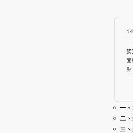
小
網
面
點
一、
二、
三、