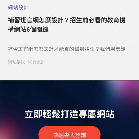
網站設計
網
患信
補習班官網怎麼設計？招生前必看的教育機
餐
構網站6個關鍵
冤
陪你
補習班官網怎麼設計才能真的幫到招生？我們用宏觀美
餐
麼跟
術的實際案例，替您拆解課程分類、師資展示、榜單呈
是
網站架設
網頁設計
網
讓病
現與諮詢動線的規劃重點，附家長常見問題整理。立即
看
閱讀本文。
來
網
立即輕鬆打造專屬網站
快速專人諮詢