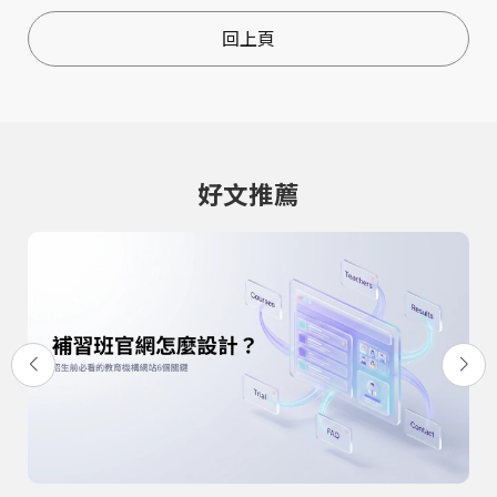
較好?
計 SEO 終極指南
回上頁
(上)
好文推薦