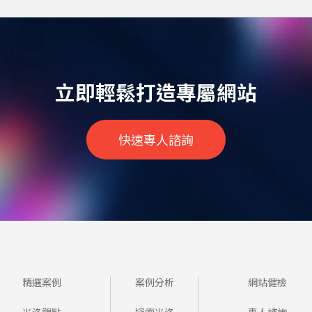
網
立即輕鬆打造專屬網站
快速專人諮詢
精選案例
案例分析
網站健檢
米洛觀點
探索米洛
專人諮詢