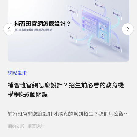
網站設計
網
患信
補習班官網怎麼設計？招生前必看的教育機
餐
構網站6個關鍵
冤
陪你
補習班官網怎麼設計才能真的幫到招生？我們用宏觀美
餐
麼跟
術的實際案例，替您拆解課程分類、師資展示、榜單呈
是
網站架設
網頁設計
網
讓病
現與諮詢動線的規劃重點，附家長常見問題整理。立即
看
閱讀本文。
來