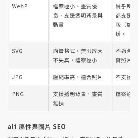
WebP
檔案極小、畫質優
幾乎所有
良、支援透明背景與
都支援，
動畫
版（如 I
援。
SVG
向量格式，無限放大
不適合呈
不失真，檔案極小
實照片
JPG
壓縮率高，適合照片
不支援透
PNG
支援透明背景，畫質
檔案通常
無損
alt 屬性與圖片 SEO