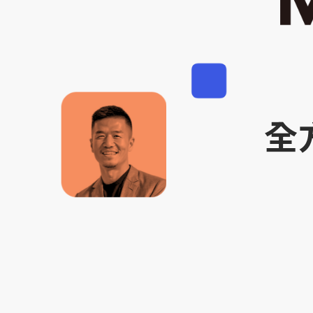
設計
整合
全
行銷