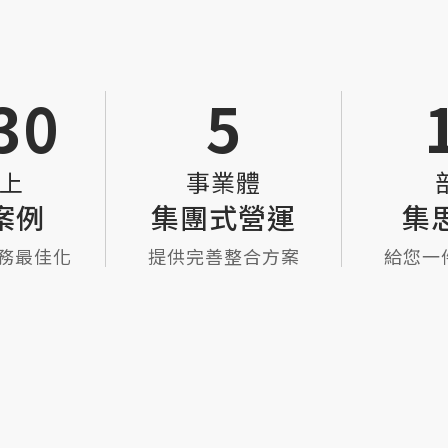
您網站
20
5
上
事業體
案例
集團式營運
集
務最佳化
提供完善整合方案
給您一