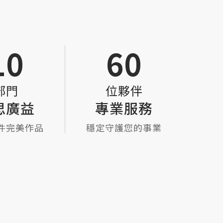
所有需
10
60
部門
位夥伴
思廣益
專業服務
件完美作品
穩定守護您的事業