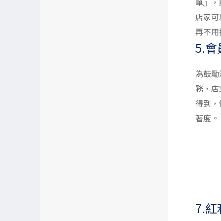
單』，
店家可
再不用
5.
為鼓勵
務，店
得到，
著度。
7.