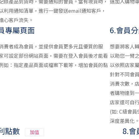
記錄產品到貨時，需要通知的會員。當有現貨時，
速加入購物
以利用通知清單，進行一鍵發送email通知客戶，
擔心客戶流失。
會員專屬頁面
6.會員
消費者成為會員，並提供會員更多元且優質的服
想要將客人
家可設定部份網站頁面，需要在登入會員後才能看
以助您一臂
例如：指定產品頁面或檔案下載等，增加會員的黏
以依照店家屬
針對不同會
消費次數，
者購物達到
店家還可自
(如: C級會
深度差異化
紅利點數
8.
加值