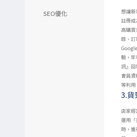
想讓新
SEO優化
註冊成
高購買
錄、訂
Goo
驗，牢
訊』回
會員資
等利用
3.
店家經
運用「
時，進