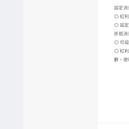
設定消
◎ 紅
◎ 設
折抵消
◎ 可
◎ 紅
數，使