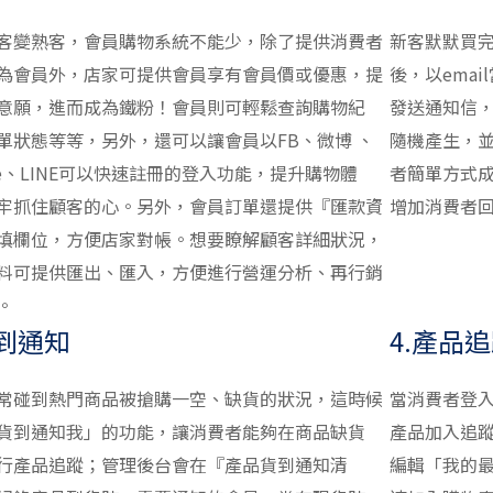
客變熟客，會員購物系統不能少，除了提供消費者
新客默默買
為會員外，店家可提供會員享有會員價或優惠，提
後，以ema
意願，進而成為鐵粉！會員則可輕鬆查詢購物紀
發送通知信
單狀態等等，另外，還可以讓會員以FB、微博 、
隨機產生，
gle、LINE可以快速註冊的登入功能，提升購物體
者簡單方式
牢抓住顧客的心。另外，會員訂單還提供『匯款資
增加消費者
填欄位，方便店家對帳。想要瞭解顧客詳細狀況，
料可提供匯出、匯入，方便進行營運分析、再行銷
。
貨到通知
4.產品
常碰到熱門商品被搶購一空、缺貨的狀況，這時候
當消費者登
貨到通知我」的功能，讓消費者能夠在商品缺貨
產品加入追蹤
行產品追蹤；管理後台會在『產品貨到通知清
編輯「我的