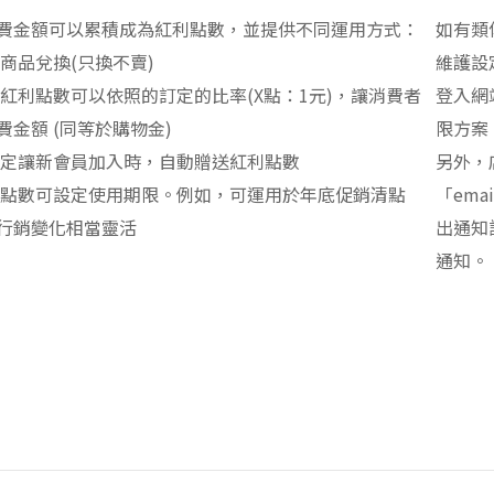
費金額可以累積成為紅利點數，並提供不同運用方式：
如有類
利商品兌換(只換不賣)
維護設
定紅利點數可以依照的訂定的比率(X點：1元)，讓消費者
登入網
費金額 (同等於購物金)
限方案
設定讓新會員加入時，自動贈送紅利點數
另外，
利點數可設定使用期限。例如，可運用於年底促銷清點
「em
行銷變化相當靈活
出通知
通知。