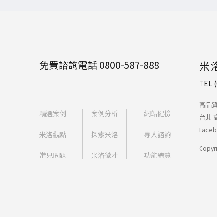
免費諮詢電話 0800-587-888
米
TEL (
高品
精選案例
案例分析
網站健檢
台北
Faceb
米洛觀點
探索米洛
專人諮詢
Copyri
常見問題
米洛徵才
功能總覽