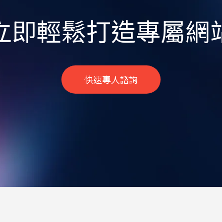
立即輕鬆打造專屬網
快速專人諮詢