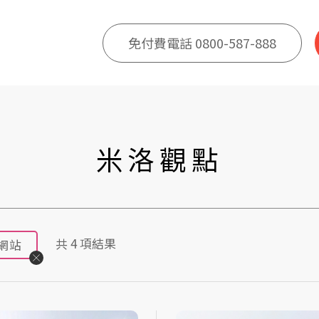
免付費電話 0800-587-888
米洛觀點
共
4
項結果
O網站