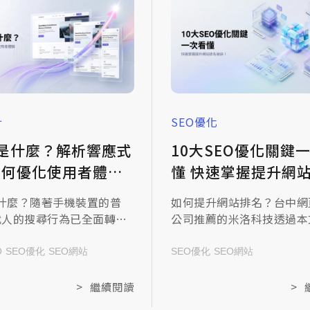
計
SEO優化
 是什麼？解析響應式
10大SEO優化關鍵
如何優化使用者體驗
懂 快速掌握提升網站排名
 SEO 排名
秘訣！
是什麼？隨著手機裝置的普
如何提升網站排名？台中網
代人的搜尋行為已全面轉向
公司推薦的米洛科技透過本
。如果您的網站在手機上還
10大SEO優化重點，從網
指縮放、文字小如螞蟻，潛
內容品質全方位解析，一起
O
SEO優化
SEO網站
SEO優化
SEO網站
往往在一秒內就會跳出頁
文章！
競爭對手。RWD 響應式網
>
繼續閱讀
>
就是為了解決這個痛點，本