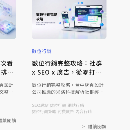
數位行銷
一次看
數位行銷完整攻略：社群
x SEO x 廣告，從零打造
高效品牌流量！
頁設計
數位行銷完整攻略，台中網頁設計
文整理
公司推薦的米洛科技解析社群經
站速度到
營、SEO優化與廣告操作，一起來
來查看
查看文章，建立品牌成長所需的流
SEO網站
數位行銷
網站行銷
量基礎！
數位行銷策略
付費廣告
內容行銷
繼續閱讀
>
繼續閱讀