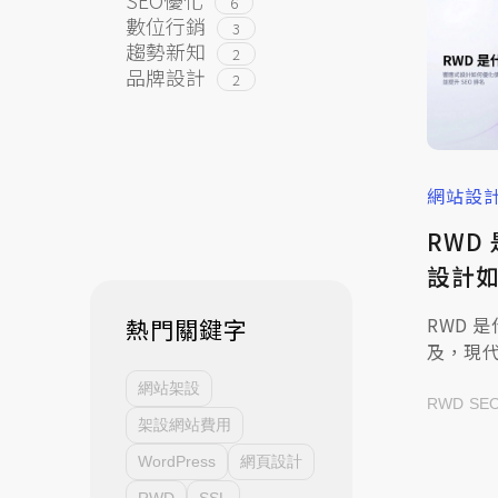
6
數位行銷
3
趨勢新知
2
品牌設計
2
網站設
RWD
設計
並提升
RWD 
熱門關鍵字
及，現
行動化
網站架設
需要兩
RWD
SE
架設網站費用
在客戶
面，轉向
WordPress
網頁設計
頁設計