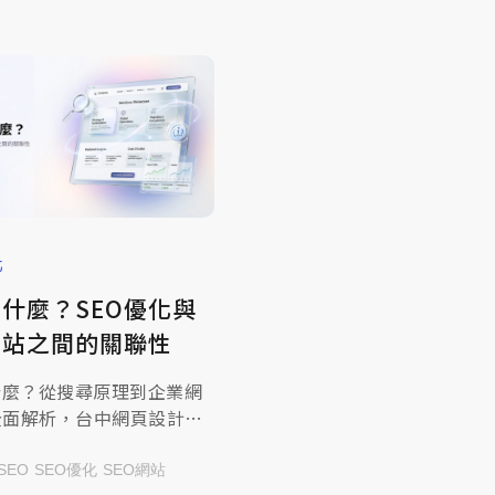
帶您深入拆解 RWD 的技
並解析為何它是影響 SEO
名的決定性因素，助您打造
品牌數位門面！
化
是什麼？SEO優化與
網站之間的關聯性
什麼？從搜尋原理到企業網
全面解析，台中網頁設計公
米洛科技分享SEO優化與
光的關聯性，一起來查看文
SEO
SEO優化
SEO網站