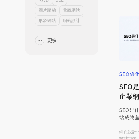
RWD
SSL
篇文章將
術原理，
圖片壓縮
電商網站
網站排
形象網站
網站設計
專業的
更多
SEO優
SEO
企業
SEO是
站成效
司推薦的
品牌曝
網頁設計
網站專家