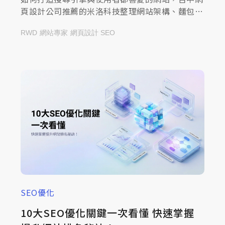
頁設計公司推薦的米洛科技整理網站架構、麵包
屑、Sitemap 與內部連結策略，一起來查看文章
RWD
網站專家
網頁設計 SEO
提升使用體驗與曝光！
SEO優化
10大SEO優化關鍵一次看懂 快速掌握