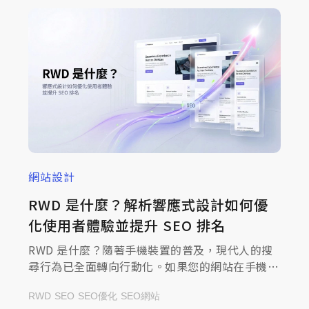
網站設計
RWD 是什麼？解析響應式設計如何優
化使用者體驗並提升 SEO 排名
RWD 是什麼？隨著手機裝置的普及，現代人的搜
尋行為已全面轉向行動化。如果您的網站在手機上
還需要兩指縮放、文字小如螞蟻，潛在客戶往往在
RWD
SEO
SEO優化
SEO網站
一秒內就會跳出頁面，轉向競爭對手。RWD 響應