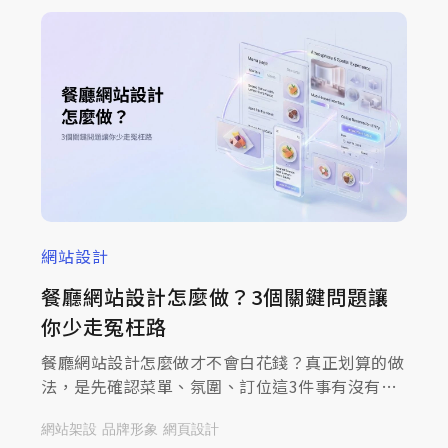
網站設計
餐廳網站設計怎麼做？3個關鍵問題讓
你少走冤枉路
餐廳網站設計怎麼做才不會白花錢？真正划算的做
法，是先確認菜單、氛圍、訂位這3件事有沒有讓
顧客一眼看懂，順序抓對了，網站才留得住上門的
網站架設
品牌形象
網頁設計
客人！接下來，我們從以下3個層面出發，一起來