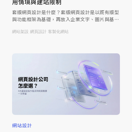
用情境與建站限制
套版網頁設計是什麼？套版網頁設計是以既有版型
與功能框架為基礎，再放入企業文字、圖片與基本
資訊的建站方式，適合預算有限、上線時間較急、
網站架設
網頁設計
客製化網站
功能需求單純的公司介紹型網站。米洛提供模組化
架構搭配客製化視覺，是兼顧效率與品牌個性的第
三條路。
網站設計