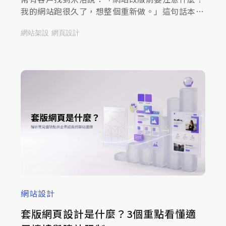
我的網站跑很久了，想整個重新做。」這句話本身
沒問題，但接下來那句問的才是重點：「改版的時
網站架設
網頁設計
候，要注意什麼？」這篇就想跟您分享，網站改版
前要注意什麼，讓您在啟動改版計畫之前，先把該
看的重點都看清楚，不讓辛苦建立的流量和詢問管
道白白流失。
網站設計
套版網頁設計是什麼？3個重點看懂適