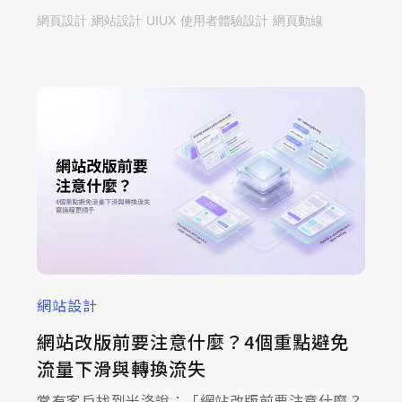
找到需要的資訊時，停留時間與互動率往往也會提
網頁設計
網站設計
UIUX
使用者體驗設計
網頁動線
高，進而降低跳出率，增加詢問、購買或轉換的機
會。同時，清楚的導覽層級也有助於搜尋引擎理解
網站結構，對SEO搜尋排名具有正面幫助。接下
來，本文將帶您深入了解網站導覽列的功能、常見
類型，以及規劃時需要注意的重點。
網站設計
網站改版前要注意什麼？4個重點避免
流量下滑與轉換流失
常有客戶找到米洛說：「網站改版前要注意什麼？