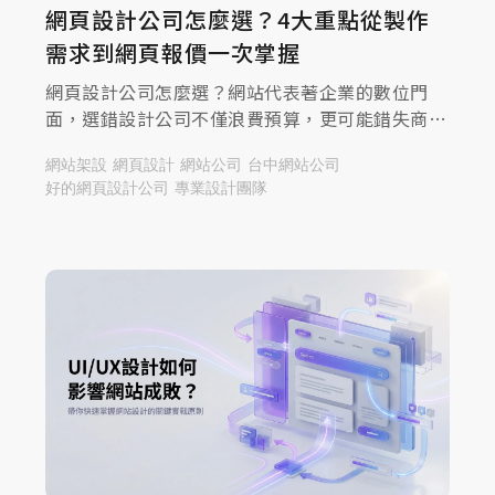
網頁設計公司怎麼選？4大重點從製作
需求到網頁報價一次掌握
網頁設計公司怎麼選？網站代表著企業的數位門
面，選錯設計公司不僅浪費預算，更可能錯失商
機！面對琳瑯滿目的廠商，本篇指南略過繁瑣理
網站架設
網頁設計
網站公司
台中網站公司
論，直接聚焦挑選網頁設計公司的4大重點，從需
好的網頁設計公司
專業設計團隊
求盤點、建置流程、報價結構到篩選標準一次解
析，助您快速做出正確決策，打造能獲利的優質官
網。