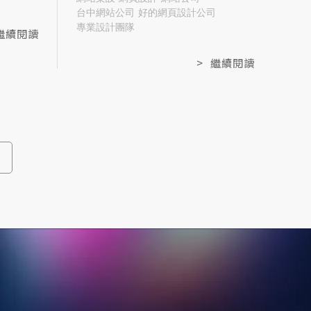
網站現
繁瑣理論，直接聚焦挑選網頁設計
台中網站公司
好的網頁設計公司
專業設計團隊
為了打
公司的4大重點，從需求盤點、建置
繼續閱讀
並解決
流程、報價結構到篩選標準一次解
>
繼續閱讀
文章將
析，助您快速做出正確決策，打造
計的運
能獲利的優質官網。
麼追求
客製化
缺的數