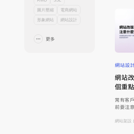
RWD
SSL
圖片壓縮
電商網站
形象網站
網站設計
更多
網站設
網站
個重
換流
常有客
前要注
了，想
沒問題
網站架設
點：「