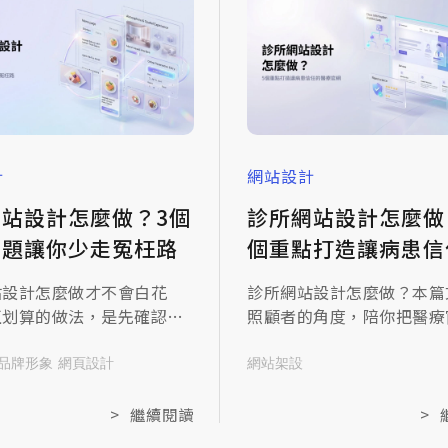
計
網站設計
網站設計怎麼做？3個
診所網站設計怎麼做
問題讓你少走冤枉路
個重點打造讓病患信
醫療官網
站設計怎麼做才不會白花
診所網站設計怎麼做？本篇
正划算的做法，是先確認菜
照顧者的角度，陪你把醫療
圍、訂位這3件事有沒有讓顧
有的東西盤一遍，也聊聊診所
看懂，順序抓對了，網站才
怎麼跟網站設計融在一起。
品牌形象
網頁設計
網站架設
上門的客人！接下來，我們
艱深的技術，只談怎麼讓病
3個層面出發，一起來看設計
心。
>
繼續閱讀
>
廳網站需要注意的方向。