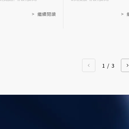
間較急、功能需求單純的公
身開發。這與市面上常見的
型網站。米洛提供模組化架
成框架不同，客製化設計是
>
繼續閱讀
>
客製化視覺，是兼顧效率與
造獨一無二的品牌權威感，
性的第三條路。
複雜的商業功能需求。本篇
帶您深入了解客製化網頁設
作流程與優勢，並分析為什
長期發展的企業，更應選擇
網頁設計，將其視為不可或
位行銷投資！
1
/
3