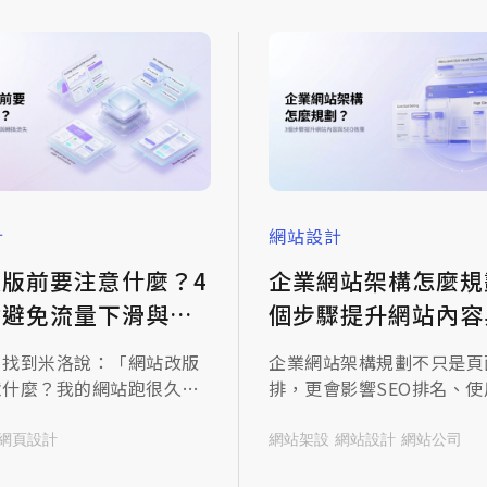
計
網站設計
改版前要注意什麼？4
企業網站架構怎麼規
點避免流量下滑與轉
個步驟提升網站內容
失
SEO效果
戶找到米洛說：「網站改版
企業網站架構規劃不只是頁
意什麼？我的網站跑很久
排，更會影響SEO排名、使
整個重新做。」這句話本身
驗與商機轉換。若網站架構
，但接下來那句問的才是重
當，容易造成內容分類混亂
網頁設計
網站架設
網站設計
網站公司
改版的時候，要注意什
字布局不足，以及導覽不易