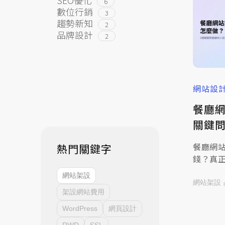
6
數位行銷
3
趨勢新知
2
品牌設計
2
網站設
餐廳
關鍵
餐廳網
熱門關鍵字
錢？真
單、氛
網站架設
客一眼
網站架設
架設網站費用
留得住
從以下
WordPress
網頁設計
一個餐