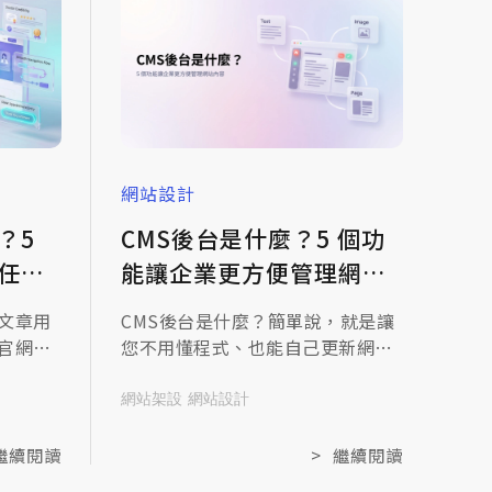
網站設計
？5
CMS後台是什麼？5 個功
任的
能讓企業更方便管理網站
內容
文章用
CMS後台是什麼？簡單說，就是讓
官網該
您不用懂程式、也能自己更新網站
SEO
內容的後台管理介面。網站的文
不談太
字、圖片、最新消息想換，登入網
網站架設
網站設計
患安
站後台管理就能改，不必每次都回
頭找工程師。這篇就把CMS後台是
繼續閱讀
>
繼續閱讀
什麼、有哪些功能、實際使用上有