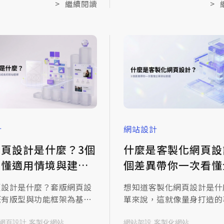
這篇就想跟您分享，網站改
題，進而影響流量與成效。
>
繼續閱讀
>
注意什麼，讓您在啟動改版
為您拆解企業網站架構規劃
前，先把該看的重點都看清
心步驟：從精準鎖定網站核
讓辛苦建立的流量和詢問管
標、依服務分類佈局關鍵字
流失。
立清晰的導覽層級，幫助企
計初期就奠定良好的SEO與
體驗基礎。
計
網站設計
網頁設計是什麼？3個
什麼是客製化網頁設
看懂適用情境與建站
個差異帶你一次看懂
架站首選
頁設計是什麼？套版網頁設
想知道客製化網頁設計是什
既有版型與功能框架為基
單來說，這就像量身打造的
放入企業文字、圖片與基本
築，從地基、隔間到外牆裝
建站方式，適合預算有限、
全依照您的業務邏輯與品牌
網頁設計
客製化網站
網站架設
客製化網站