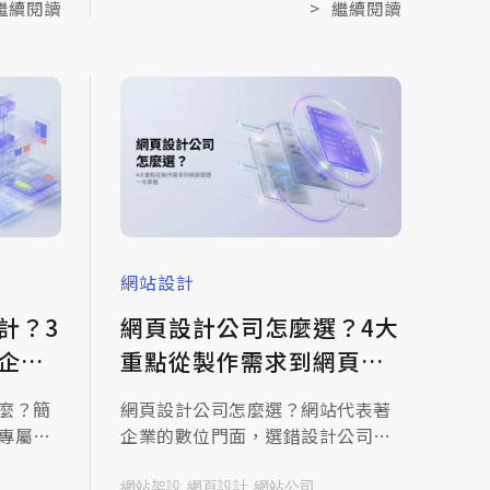
本文將
做了一大堆，訪客反而找不到重
繼續閱讀
>
繼續閱讀
的3大核
點。這個問題沒有標準公式，但有
心目
一個清楚的判斷方向，這篇就想跟
，到建
您分享，企業官網頁面要怎麼安
業在設
排、哪些頁面常被忽略卻影響明
使用者
顯，以及米洛在協助品牌架站時的
實際規劃邏輯。
網站設計
計？3
網頁設計公司怎麼選？4大
企業
重點從製作需求到網頁報
價一次掌握
麼？簡
網頁設計公司怎麼選？網站代表著
專屬建
企業的數位門面，選錯設計公司不
潢，完
僅浪費預算，更可能錯失商機！面
視覺量
對琳瑯滿目的廠商，本篇指南略過
網站架設
網頁設計
網站公司