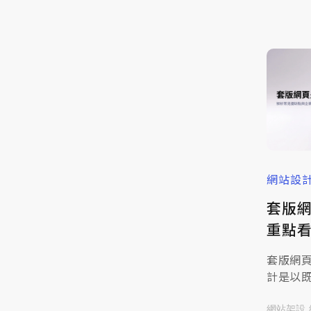
麼？」
版前要
計畫之
楚，不
道白白
網站設
套版
重點
限制
套版網
計是以
礎，再
資訊的
網站架設