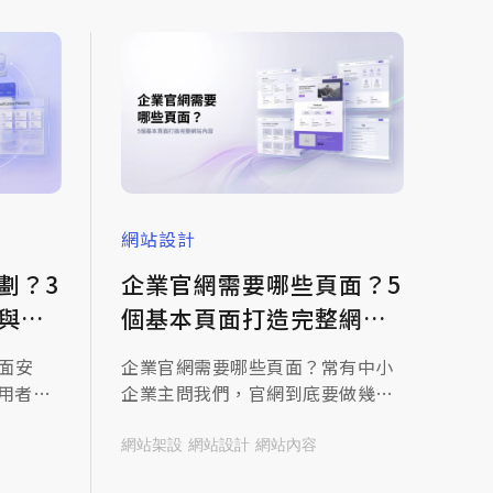
什麼差別，一次說清楚。
網站設計
劃？3
企業官網需要哪些頁面？5
與
個基本頁面打造完整網站
內容
面安
企業官網需要哪些頁面？常有中小
用者體
企業主問我們，官網到底要做幾個
規劃不
頁面才夠？有些人擔心頁面太少，
、關鍵
網站看起來空洞，有些人則相反，
網站架設
網站設計
網站內容
等問
恨不得把所有業務都塞進去，頁面