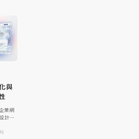
優化與
性
企業網
設計公
優化與
查看文
網站