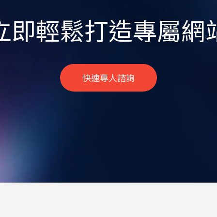
立即輕鬆打造專屬網
快速專人諮詢