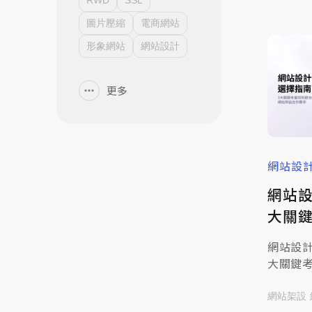
RWD
SSL
圖片壓縮
電商網站
形象網站
網站設計
更多
網站設
網站
大關
站架
網站設計
大關鍵考
站架設合
專業建議
網站架設