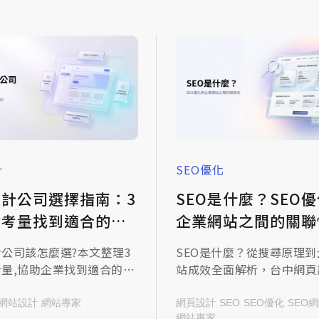
計
SEO優化
設計公司選擇指南：3
SEO是什麼？SEO
鍵考量找到適合的網
企業網站之間的關聯
設合作夥伴
公司該怎麼選?本文整理3
SEO是什麼？從搜尋原理到
量,協助企業找到適合的網
站成效全面解析，台中網頁
作夥伴,米洛網頁設計分享
司推薦的米洛科技分享SEO
,立即諮詢提升品牌價值!
品牌曝光的關聯性，一起來
網站設計
網站專家
網頁設計
SEO
SEO優化
SEO
網站專家