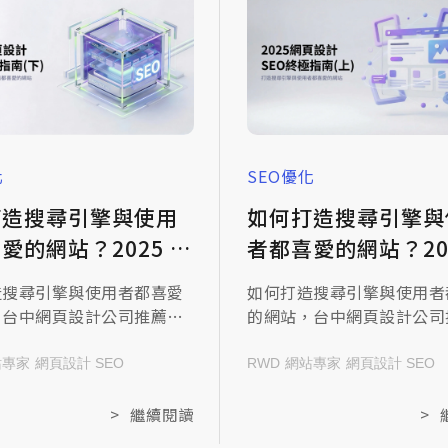
化
SEO優化
打造搜尋引擎與使用
如何打造搜尋引擎與
愛的網站？2025 網
者都喜愛的網站？20
 SEO 終極指南(下)
頁設計 SEO 終極指南
造搜尋引擎與使用者都喜愛
如何打造搜尋引擎與使用者
，台中網頁設計公司推薦的
的網站，台中網頁設計公司
技整理速度最佳化、
米洛科技整理網站架構、麵
dcrumb、版面一致性與技術
Sitemap 與內部連結策略
站專家
網頁設計 SEO
RWD
網站專家
網頁設計 SEO
參考文章打造真正能提升轉
查看文章提升使用體驗與曝
站！
>
繼續閱讀
>