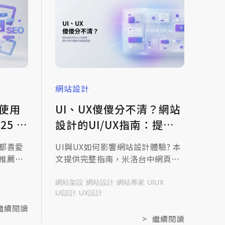
網站設計
使用
UI、UX傻傻分不清？網站
25 網
設計的UI/UX指南：提升
(上)
用戶體驗的關鍵要素
都喜愛
UI與UX如何影響網站設計體驗? 本
推薦的
文提供完整指南，米洛台中網頁設
包屑、
計分享用戶體驗優化的重點技巧，
，一起來
一起來閱讀文章，提升網站價值!
網站架設
網站設計
網站專家
UIUX
光！
UI設計
UX設計
繼續閱讀
>
繼續閱讀