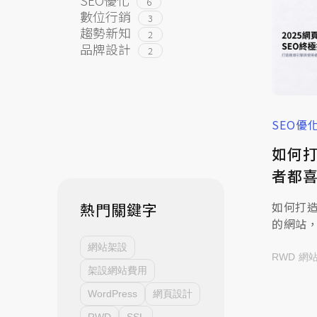
6
數位行銷
3
趨勢新知
2
品牌設計
2
SEO優
如何
者都喜
頁設計
如何打
熱門關鍵字
的網站
米洛科
網站架設
Brea
RWD
網
架設網站費用
SEO，
換的網
WordPress
網頁設計