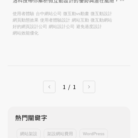
洛科技帶你解析微互動設計的優勢與潛在風險，閱
讀文章掌握如何兼顧體驗、效能與品牌形象！
使用者體驗
台中網站公司
微互動vs動畫
微互動設計
網頁動態效果
使用者體驗設計
網站互動
微互動網站
好的網頁設計公司
網站設計公司
避免過度設計
網站效能優化
1
/
1
熱門關鍵字
網站架設
架設網站費用
WordPress