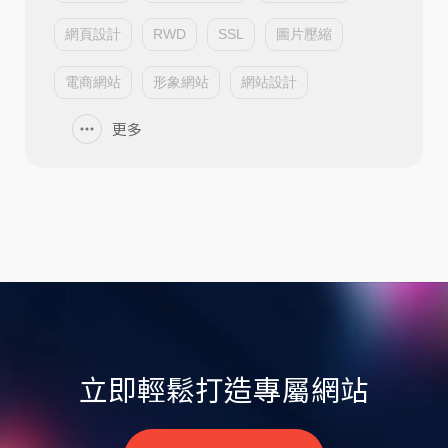
網頁設計
RWD
SSL
圖片壓縮
電商網站
形象網站
網站設計
更多
立即輕鬆打造專屬網站