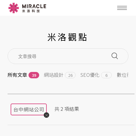
米洛觀點
所有文章
網站設計
SEO優化
數位行
39
26
6
共
2
項結果
台中網站公司