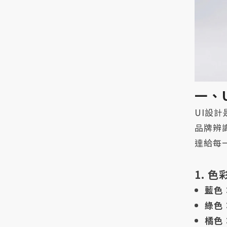
一、
UI設
品牌辨
達給每
1. 
藍色
綠色
橘色