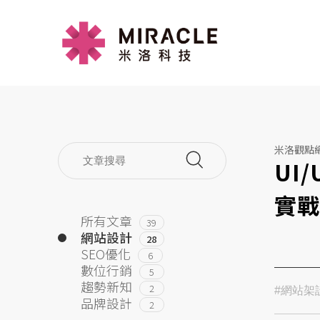
米洛觀點
UI
實
所有文章
39
網站設計
28
SEO優化
6
數位行銷
5
趨勢新知
2
#網站架
品牌設計
2