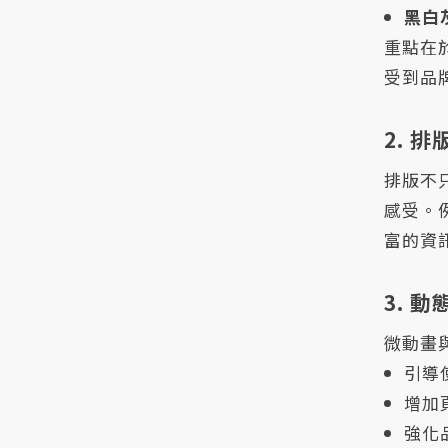
黑白
重點在
受到品
2. 
排版不
感受。
富的資
3. 
微動畫
引導
增加
強化