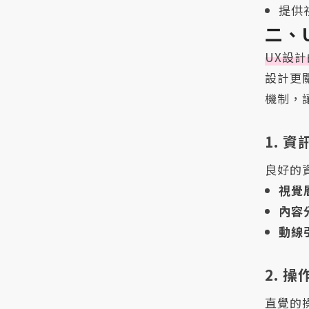
提供
二、
UX設
設計更
機制，
1. 
良好的
視覺
內容
動線
2. 
直覺的