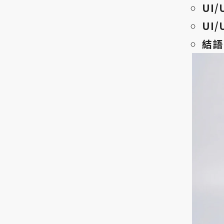
UI
UI
結語