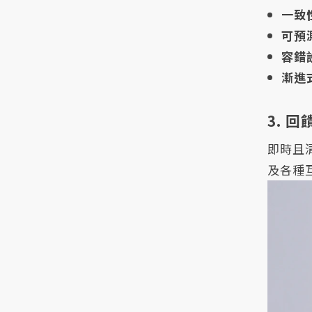
一致
可預
容錯
漸進
3. 
即時且
及各種