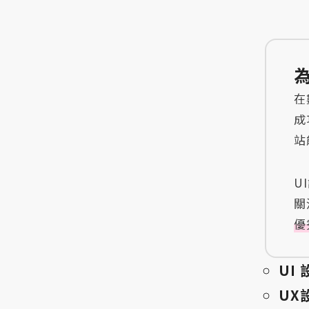
在
成
站
U
關
優
UI
UX