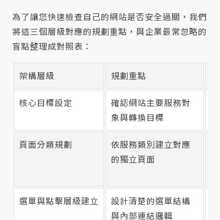
為了讓您快速檢查自己的網站是否安全過關，我們
將這三個層級對應的規劃重點，與企業最常忽略的
盲點整理成對照表：
架構層級
規劃重點
忽
核心目標設定
確認網站主要服務對
首
象與轉換目標
找
頁面分類規劃
依服務類別建立對應
服
的獨立頁面
字
失
選單與點擊層級建立
設計清楚的選單結構
使
與內部連結邏輯
路