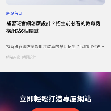
網站設計
網
患信
補習班官網怎麼設計？招生前必看的教育機
餐
構網站6個關鍵
冤
陪你
補習班官網怎麼設計才能真的幫到招生？我們用宏觀美
餐
麼跟
術的實際案例，替您拆解課程分類、師資展示、榜單呈
是
網站架設
網頁設計
網
讓病
現與諮詢動線的規劃重點，附家長常見問題整理。立即
看
閱讀本文。
來
網
立即輕鬆打造專屬網站