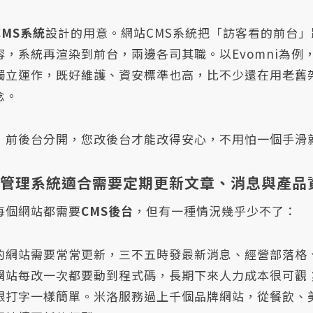
CMS系統
設計的用意。網站CMS系統把「訪客看的前台
容，系統再渲染到前台，兩邊各司其職。以Evomni為
獨立運作，既好維護、資安標準也高，比不少還在用老舊
念。
，前後台分開，您改後台才能改得安心，不用怕一個手滑
容管理系統適合需要定期更新文章、消息與產品
每個網站都需要
CMS後台
，但有一種情況幾乎少不了：
的網站需要常常更新，三不五時發最新消息、經營部落格
網站每改一次都要動到程式碼，長期下來人力成本很可觀
跟打字一樣簡單。米洛服務過上千個品牌網站，從餐飲、