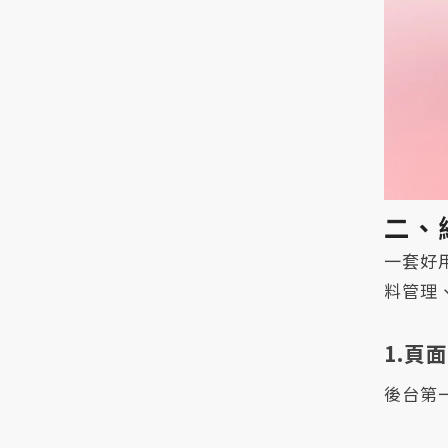
二、
一套好
料管理
1.頁
後台第