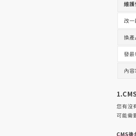
維護
改一
換產
發最
內容
1.C
您有沒
可能需
CMS