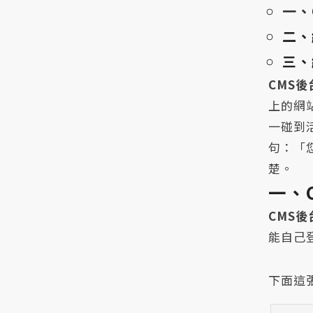
一、
二、
三、
CMS
上的網
一碰到
句：「
楚。
一、
CMS後
能自己
下面這