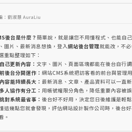
編：劉淑慧 AuraLiu
MS後台是什麼？
簡單說，就是讓您不用懂程式、也能自
、圖片、最新消息想換，登入
網站後台管理
就能改，不必
選重點整理如下：
自己更新內容：
文字、圖片、頁面區塊都能在後台自行
前後台分開運作：
網站CMS系統把訪客看的前台與管理
內容能持續長大：
最新消息、文章、產品資料可以一直
多人協作有分工：
用帳號權限分角色，降低重要內容被
挑對系統最省事：
後台好不好用，決定您日後維護是輕
懂這幾點您就會發現，評估網站設計製作公司時，後台好
看。