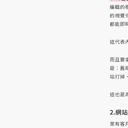
編輯的
的視覺
都能即
這代表
而且要
是：舊
站打掉
這也是
2.網
常有客