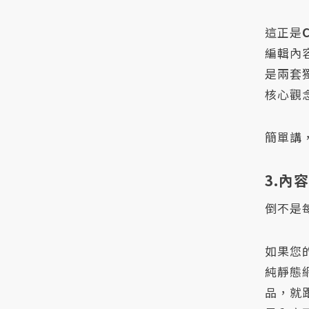
這正是
編輯內
是兩套
核心觀
簡單講
3.內
倒不是
如果您
純靜態
品，就