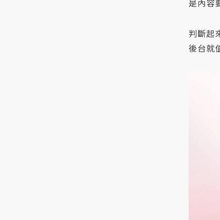
是內容
判斷起
後台就