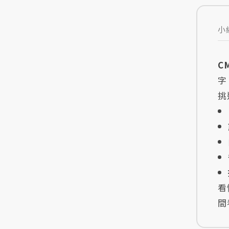
小
C
字
挑
看
間