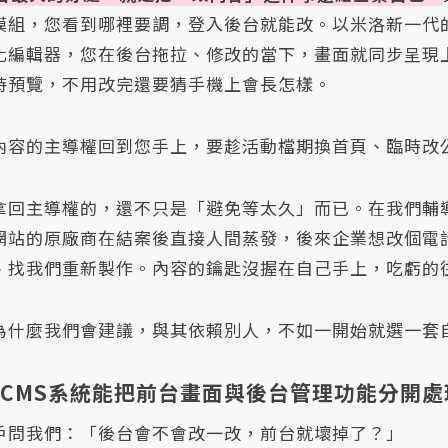
模組，您看到哪裡要調，登入後台就能改。以米洛新一代的
化編輯器，您在後台拖拉、修改的當下，畫面就同步呈現
時預覽，不用改完還要猜手機上會長怎樣。
內容的主導權回到您手上，要趁活動檔期換首頁、臨時改
拿回主導權的，還不只是「避免等太久」而已。在我們輔
網站的原廠商在結案後直接人間蒸發，後來企業想改個電
、找我們重新製作。內容的鑰匙沒握在自己手上，吃虧的
為什麼我們會建議，與其依賴別人，不如一開始就選一套自
站CMS系統能把前台畫面與後台管理功能分開處
戶問我們：「後台會不會改一改，前台就壞掉了？」