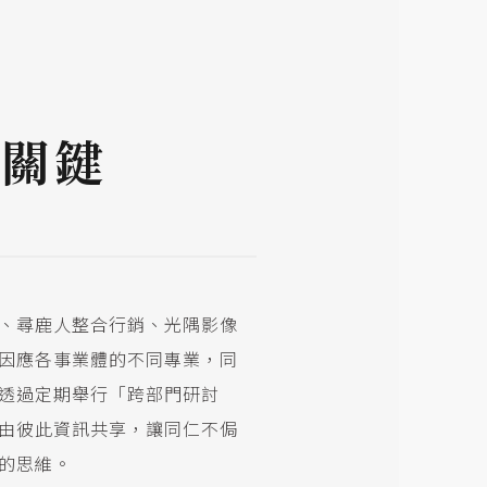
合關鍵
、尋鹿人整合行銷、光隅影像
因應各事業體的不同專業，同
透過定期舉行「跨部門研討
由彼此資訊共享，讓同仁不侷
的思維。