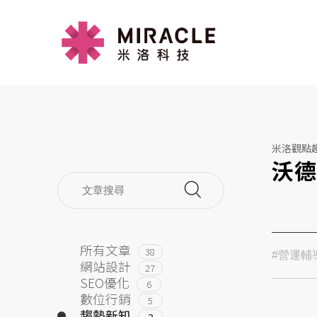
米洛觀點
沃德
所有文章
38
#營運輔
網站設計
27
SEO優化
6
數位行銷
5
趨勢新知
2