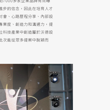
7000多家企業品牌有效曝
進步的信念，因此在培育人才
討會、心路歷程分享、內部設
專業度、創造力和溝通力，提
位科技產業中創造屬於沃德設
此次能從眾多提案中脫穎而